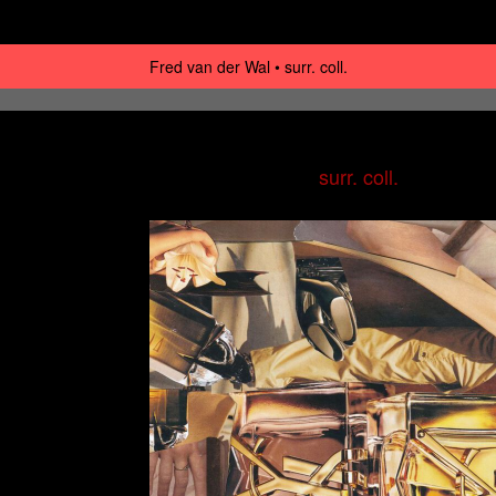
Fred van der Wal
surr. coll.
surr. coll.