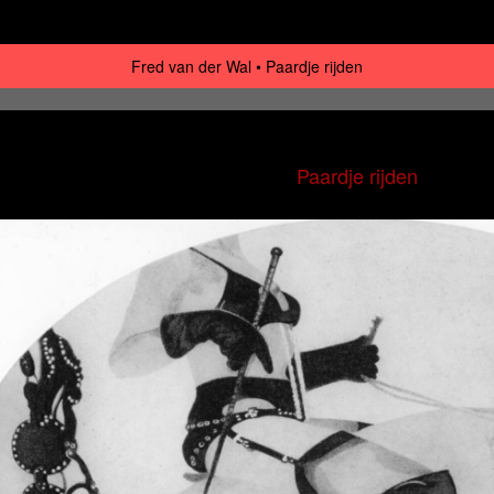
Fred van der Wal
Paardje rijden
Paardje rijden