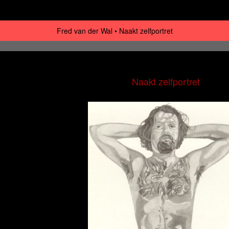
Fred van der Wal
Naakt zelfportret
Naakt zelfportret