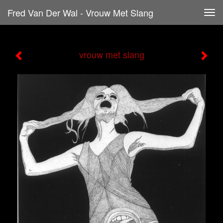
Fred Van Der Wal - Vrouw Met Slang
Tog
navi
vrouw met slang