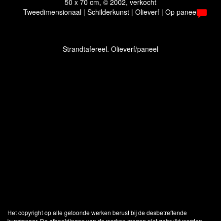
50 x 70 cm, © 2002, verkocht
Tweedimensionaal | Schilderkunst | Olieverf | Op paneel
Strandtafereel. Olieverf/paneel
Het copyright op alle getoonde werken berust bij de desbetreffende
kunstenaar. De afbeeldingen van de werken mogen niet gebruikt worden