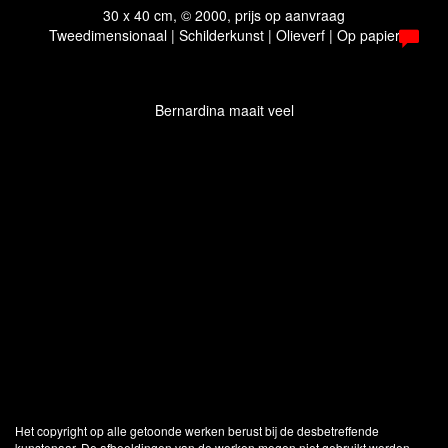
30 x 40 cm, © 2000, prijs op aanvraag
Tweedimensionaal | Schilderkunst | Olieverf | Op papier
Bernardina maait veel
Het copyright op alle getoonde werken berust bij de desbetreffende
kunstenaar. De afbeeldingen van de werken mogen niet gebruikt worden