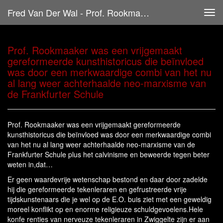
Fred Van Der Wal - Prof. Rookmaaker Was Een Vrijgemaakt Gereformeerde Kunsthistoricus Die Beïnvloed Was Door Een Merkwaardige Combi Van Het Nu Al Lang Weer Achterhaalde Neo-Marxisme Van De Frankfurter Schule
Tog
navi
Prof. Rookmaaker was een vrijgemaakt
gereformeerde kunsthistoricus die beïnvloed
was door een merkwaardige combi van het nu
al lang weer achterhaalde neo-marxisme van
de Frankfurter Schule
Prof. Rookmaaker was een vrijgemaakt gereformeerde
kunsthistoricus die beïnvloed was door een merkwaardige combi
van het nu al lang weer achterhaalde neo-marxisme van de
Frankfurter Schule plus het calvinisme en beweerde tegen beter
weten in,dat…
Er geen waardevrije wetenschap bestond en daar door zadelde
hij die gereformeerde tekenleraren en gefrustreerde vrije
tijdskunstenaars die je wel op de E.O. buis ziet met een geweldig
moreel konflikt op en enorme religieuze schuldgevoelens.Hele
konfe renties van nerveuze tekenleraren in Zwiggelte zijn er aan