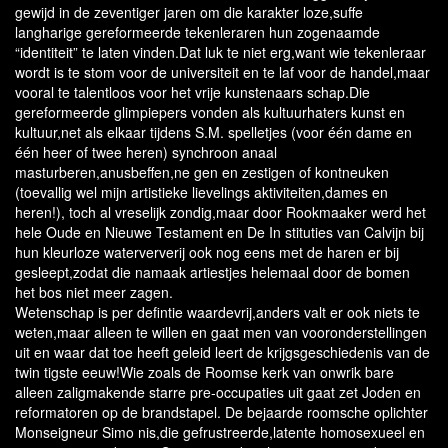
gewijd in de zeventiger jaren om die karakter loze,suffe
langharige gereformeerde tekenleraren hun zogenaamde
“identiteit” te laten vinden.Dat luk te niet erg,want wie tekenleraar
wordt is te stom voor de universiteit en te laf voor de handel,maar
vooral te talentloos voor het vrije kunstenaars schap.Die
gereformeerde glimpiepers vonden als kultuurhaters kunst en
kultuur,net als elkaar tijdens S.M. spelletjes (voor één dame en
één heer of twee heren) synchroon anaal
masturberen,anusbeffen,ne gen en zestigen of kontneuken
(toevallig wel mijn artistieke lievelings aktiviteiten,dames en
heren!), toch al vreselijk zondig,maar door Rookmaaker werd het
hele Oude en Nieuwe Testament en De In stituties van Calvijn bij
hun kleurloze waterververij ook nog eens met de haren er bij
gesleept,zodat die namaak artiestjes helemaal door de bomen
het bos niet meer zagen.
Wetenschap is per defintie waardevrij,anders valt er ook niets te
weten,maar alleen te willen en gaat men van vooronderstellingen
uit en waar dat toe heeft geleid leert de krijgsgeschiedenis van de
twin tigste eeuw!Wie zoals de Roomse kerk van onwrik bare
alleen zaligmakende starre pre-occupaties uit gaat zet Joden en
reformatoren op de brandstapel. De bejaarde roomsche oplichter
Monseigneur Simo nis,die gefrustreerde,latente homosexueel en