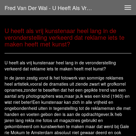
Fred Van Der Wal - U Heeft Als Vrij Kunstenaar Heel Lang In De Veronderstelling Verkeerd Dat Reklame Iets Te Maken Heeft Met Kunst?
Tog
navi
U heeft als vrij kunstenaar heel lang in de
veronderstelling verkeerd dat reklame iets te
maken heeft met kunst?
U heeft als vrij kunstenaar heel lang in de veronderstelling
verkeerd dat reklame iets te maken heeft met kunst?
In de jaren zestig vond ik het fotowerk van sommige reklames
heel artistiek,vooral de dramaties uit ziende zwart wit grofkorrel
opnames,zonder te beseffen dat het een gepikte trend van een
aantal arty photographers was,maar ja,ik was een kind (1963) en
wist niet beter!Een kunstenaar kan zich in alle vrijheid en
ongebondenheid uiten in tegenstelling tot de reklameman die met
handen en voeten gebon den is aan de opdrachtgever.Ik heb
jaren lang rekla me fotos uit magazines gebruikt en
gekombineerd om kunstwerken te maken maar dat werd bij Gale
rie Mokum te Amsterdam absoluut niet gewaar deerd en ook