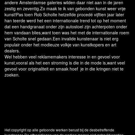
andere Amsterdamse galeries wilden daar niet aan in de jaren
zestig en zeventig.Zo maak te ik van gebonden kunst weer vrije
kunst!Pas toen Rob Scholte hetzelfde procedé vijftien jaar later
han teerde werd het een internationale trend tot op het moment
dat een handgranaat onder zijn autostoel zijn achterpoten onder
hem vandaan blies,want toen was het met de internationale roem
van Scholte snel gedaan.Een invalide kunstenaar is niet erg
populair onder het modieuze volkje van kunstkopers en art
dealers.
Wel hebben veel reklamemakers interesse in en gevoel voor
kunst,vooral als het een stroming is die in de mode is,want veel
gevoel voor originaliteit en smaak hoef je in die kringen niet te
zoeken.
Het copyright op alle getoonde werken berust bij de desbetreffende
kunstenaar. De afbeeldingen van de werken mogen niet gebruikt worden